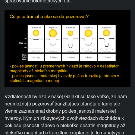
spracovanie fotometrických dát.
Vzdialenosti hviezd v našej Galaxii sú také veľké, že nám
neumožňujú pozorovať tranzitujúcu planétu priamo ale
vieme zaznamenať drobný pokles jasnosti materskej
hviezdy. Kým pri zákrytových dvojhviezdach dochádza k
poklesu jasnosti rádovo o niekoľko desatín magnitúdy až
niekoľko magnitúd u tranzitov exoplanét je to nanajvýš o