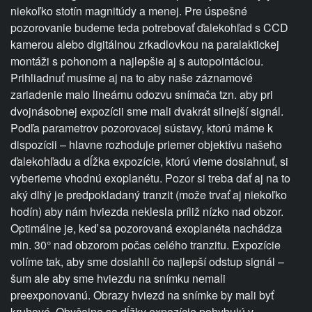
niekoľko stotín magnitúdy a menej. Pre úspešné
pozorovanie budeme teda potrebovať ďalekohľad s CCD
kamerou alebo digitálnou zrkadlovkou na paralaktickej
montáži s pohonom a najlepšie aj s autopointáciou.
Prihliadnuť musíme aj na to aby naše záznamové
zariadenie malo lineárnu odozvu snímača tzn. aby pri
dvojnásobnej expozícii sme mali dvakrát silnejší signál.
Podľa parametrov pozorovacej sústavy, ktorú máme k
dispozícii – hlavne rozhoduje priemer objektívu našeho
ďalekohľadu a dĺžka expozície, ktorú vieme dosiahnuť, si
vyberieme vhodnú exoplanétu. Pozor si treba dať aj na to
aký dlhý je predpokladaný tranzit (može trvať aj niekoľko
hodín) aby nám hviezda neklesla príliž nízko nad obzor.
Optimálne je, keď sa pozorovaná exoplanéta nachádza
min. 30° nad obzorom počas celého tranzitu. Expozície
volíme tak, aby sme dosiahli čo najlepší odstup signál –
šum ale aby sme hviezdu na snímku nemali
preexponovanú. Obrazy hviezd na snímke by mali byť
kruhové. Obyčajne sa dĺžky expozície pohybujú v