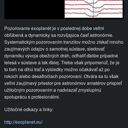
Pozorovanie exoplanét je v poslednej dobe veľmi
obľúbená a dynamicky sa rozvíjajúca časť astronómie.
Systematickým pozorovaním tranzitov možno získať mnoho
zaujímavých údajov o samotnej sústave, sledovať
dynamiku vývoja obežných dráh, odhaliť ďalšie prípadné
telesá v sústave a tak ďalej. Treba však pripomenúť, že je
to beh na dlhú trať a výsledky možno očakávať až po
rokoch alebo desaťročiach pozorovaní. Otvára sa tu však
veľmi zaujímavý priestor pre astronómov amatérov prispieť
užitočným pozorovaním a nadviazať zmysluplnú
spoluprácu s profesionálmi.
Užitočné odkazy a linky:
http://exoplanet.eu/