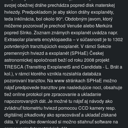
svojej obežnej dráhe prechádza popred disk materskej
hviezdy. Predpokladom je aby sklon dráhy exoplanéty,
teda inklinácia, bol okolo 90°. Obdobným javom, ktorý
môžeme pozorovať je prechod Venuše alebo Merkúra
popred Slnko. Zoznam známych exoplanét uvádza napr.
Extrasolar planets encyklopaedia – v súčasnosti je to 1302
potvrdených tranzitujúcich exoplanét. V rámci Sekcie
premenných hviezd a exoplanét (SPHaE) Českej
astronomickej spoločnosti beží od roku 2008 projekt
TRESCA (Transiting ExoplanetS and Candidats - L. Brát a
kol.), v rámci ktorého vznikla rozsiahla databáza
pozorovaní tranzitov. Na www stránkach SPHaE možno
nájsť predpovede tranzitov pre nasledujúce noci, obsahuje
tiež online protokol pre zpracovanie a ukladanie
napozorovaných dát. Je možné tu nájsť aj návody ako
zvládnuť fotometriu hviezd pomocou CCD kamery resp.
digitálnej zrkadlovky ako spracovávať a ukladať získané
dáta. V položke download si možno stiahnuť software na