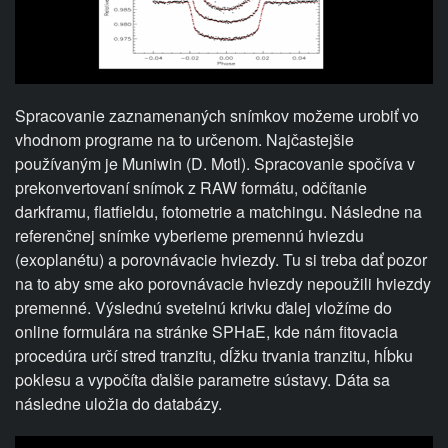
Spracovanie zaznamenaných snímkov možeme urobiť vo
vhodnom programe na to určenom. Najčastejšie
používaným je Muniwin (D. Motl). Spracovanie spočíva v
prekonvertovaní snímok z RAW formátu, odčítanie
darkframu, flatfieldu, fotometrie a matchingu. Následne na
referenčnej snímke vyberieme premennú hviezdu
(exoplanétu) a porovnávacie hviezdy. Tu si treba dať pozor
na to aby sme ako porovnávacie hviezdy nepoužili hviezdy
premenné. Výslednú svetelnú krivku ďalej vložíme do
online formulára na stránke SPHaE, kde nám fitovacia
procedúra určí stred tranzitu, dĺžku trvania tranzitu, hĺbku
poklesu a vypočíta ďalšie parametre sústavy. Dáta sa
následne uložia do databázy.