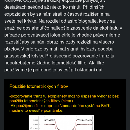
desiatkach sekúnd až niekoľko minút. Při dlhších
expozíciách by sa nám stratilo časové rozlíšenie na
svetelnej krivke. Na rozdiel od astrofotografie, kedy sa
snažíme dosiahnuť čo najlepšie zaostrenie ďalekohľadu v
prípade porovnávacej fotometrie je vhodné práve mierne
rozostriť aby sa nám obraz hviezdy rozložil na viacero
pixelov. V priereze by mal mať signál hviezdy podobu
gaussovskej krivky. Pre úspešné pozorovanie tranzitu
nepotrebujeme žiadne fotometrické filtre. Ak filtre
používame je potrebné to uviesť pri ukladaní dát.