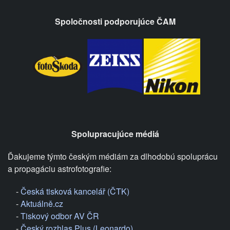
Spoločnosti podporujúce ČAM
Spolupracujúce médiá
Ďakujeme týmto českým médiám za dlhodobú spoluprácu
a propagáciu astrofotografie:
-
Česká tisková kancelář (ČTK)
-
Aktuálně.cz
-
Tiskový odbor AV ČR
-
Český rozhlas Plus (Leonardo)