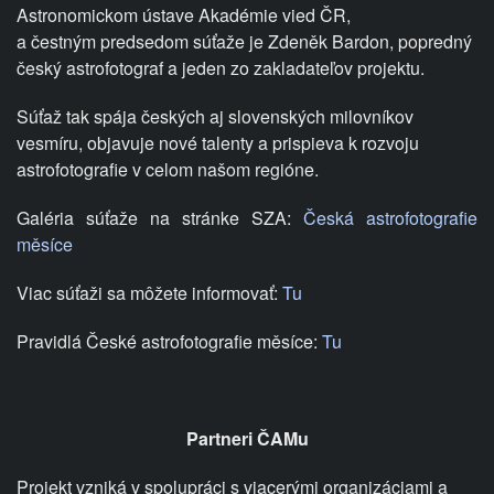
Astronomickom ústave Akadémie vied ČR,
a čestným predsedom súťaže je Zdeněk Bardon, popredný
český astrofotograf a jeden zo zakladateľov projektu.
Súťaž tak spája českých aj slovenských milovníkov
vesmíru, objavuje nové talenty a prispieva k rozvoju
astrofotografie v celom našom regióne.
Galéria súťaže na stránke SZA:
Česká astrofotografie
měsíce
Viac súťaži sa môžete informovať:
Tu
Pravidlá České astrofotografie měsíce:
Tu
Partneri ČAMu
Projekt vzniká v spolupráci s viacerými organizáciami a