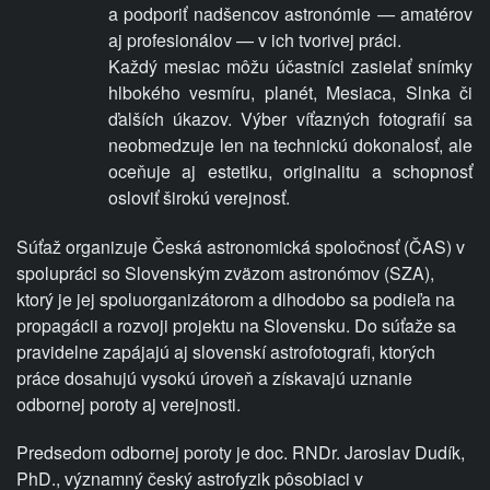
a podporiť nadšencov astronómie — amatérov
aj profesionálov — v ich tvorivej práci.
Každý mesiac môžu účastníci zasielať snímky
hlbokého vesmíru, planét, Mesiaca, Slnka či
ďalších úkazov. Výber víťazných fotografií sa
neobmedzuje len na technickú dokonalosť, ale
oceňuje aj estetiku, originalitu a
schopnosť
osloviť širokú verejnosť.
Súťaž organizuje Česká astronomická spoločnosť (ČAS) v
spolupráci so Slovenským zväzom astronómov (SZA),
ktorý je jej spoluorganizátorom a dlhodobo sa podieľa na
propagácii a rozvoji projektu na Slovensku. Do súťaže sa
pravidelne zapájajú aj slovenskí astrofotografi, ktorých
práce dosahujú vysokú úroveň a získavajú uznanie
odbornej poroty aj verejnosti.
Predsedom odbornej poroty je doc. RNDr. Jaroslav Dudík,
PhD., významný český astrofyzik pôsobiaci v