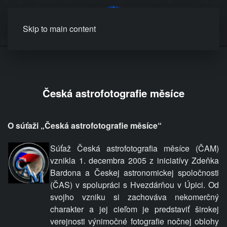
MENU
Skip to main content
Česká astrofotografie měsíce
O súťaži „Česká astrofotografie měsíce“
Súťaž Česká astrofotografia měsíce (ČAM)
vznikla 1. decembra 2005 z iniciatívy Zdeňka
Bardona a
Českej astronomickej spoločnosti
(ČAS) v spolupráci s
Hvezdárňou v Úpici. Od
svojho vzniku si zachováva nekomerčný
charakter a
jej cieľom je predstaviť širokej
verejnosti výnimočné fotografie nočnej oblohy