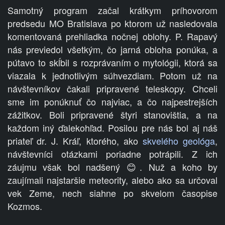
Samotný program začal krátkym príhovorom
predsedu MO Bratislava po ktorom už nasledovala
komentovaná prehliadka nočnej oblohy. P. Rapavý
nás previedol všetkým, čo jarná obloha ponúka, a
pútavo to skĺbil s rozprávaním o mytológii, ktorá sa
viazala k
jednotlivým súhvezdiam. Potom už na
návštevníkov čakali pripravené teleskopy. Chceli
sme im ponúknuť čo najviac, a čo najpestrejších
zážitkov. Boli pripravené štyri stanovištia, a na
každom iný ďalekohľad. Posilou pre nás bol aj náš
priateľ dr. J. Kráľ, ktorého, ako
skvelého geológa
,
návštevníci otázkami poriadne potrápili. Z ich
záujmu však bol nadšený
. Nuž a koho by
😊
zaujímali najstaršie meteority, alebo ako sa určoval
vek Zeme, nech siahne po skvelom časopise
Kozmos.