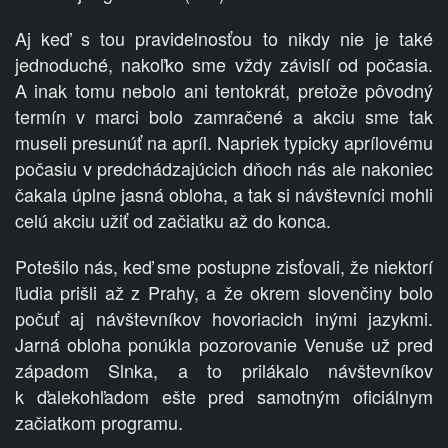
Aj keď s tou pravidelnosťou to nikdy nie je také
jednoduché, nakoľko sme vždy závislí od počasia.
A inak tomu nebolo ani tentokrát, pretože pôvodný
termín v marci bolo zamračené a akciu sme tak
museli presunúť na apríl. Napriek typicky aprílovému
počasiu v predchádzajúcich dňoch nás ale nakoniec
čakala úplne jasná obloha, a tak si návštevníci mohli
celú akciu užiť od začiatku až do konca.
Potešilo nás, keď sme postupne zisťovali, že niektorí
ľudia prišli až z Prahy, a že okrem slovenčiny bolo
počuť aj návštevníkov hovoriacich inými jazykmi.
Jarná obloha ponúkla pozorovanie Venuše už pred
západom Slnka, a to prilákalo návštevníkov
k ďalekohľadom ešte pred samotným oficiálnym
začiatkom programu.