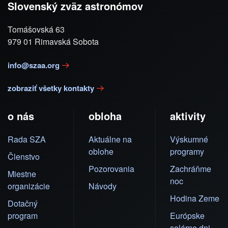
Slovenský zväz astronómov
Tomášovská 63
979 01 Rimavská Sobota
info@szaa.org
zobraziť všetky kontakty
o nás
obloha
aktivity
Rada SZA
Aktuálne na
Výskumné
oblohe
programy
Členstvo
Pozorovania
Zachráňme
Miestne
noc
organizácie
Návody
Hodina Zeme
Dotačný
program
Európske
solárne dni