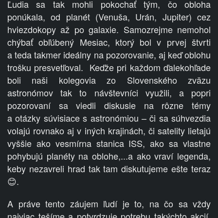
Ľudia sa tak mohli pokochať tým, čo obloha
ponúkala, od planét (Venuša, Urán, Jupiter) cez
hviezdokopy až po galaxie. Samozrejme nemohol
chýbať obľúbený Mesiac, ktorý bol v prvej štvrti
a teda takmer ideálny na pozorovanie, aj keď oblohu
trošku presvetľoval.
Keďže pri každom ďalekohľade
boli naši kolegovia zo Slovenského zväzu
astronómov tak to návštevníci využili, a popri
pozorovaní sa viedli diskusie na rôzne témy
a otázky súvisiace s astronómiou – či sa súhvezdia
volajú rovnako aj v iných krajinách, či satelity lietajú
vyššie ako vesmírna stanica ISS, ako sa vlastne
pohybujú planéty na oblohe,...a ako vraví legenda,
keby nezavreli hrad tak tam diskutujeme ešte teraz
.
😊
A práve tento záujem ľudí je to, na čo sa vždy
najviac tešíme a potvrdzuje potrebu takýchto akcií.