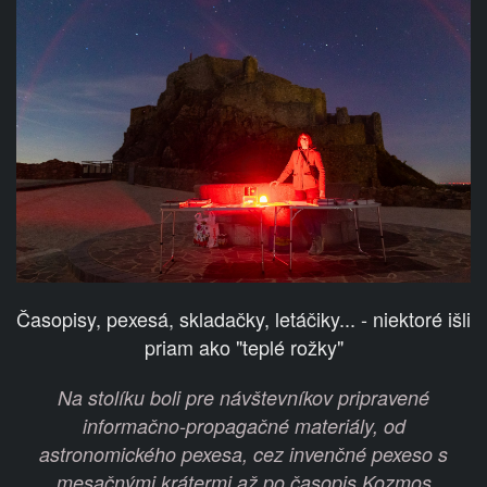
Časopisy, pexesá, skladačky, letáčiky... - niektoré išli
priam ako "teplé rožky"
Na stolíku boli pre návštevníkov pripravené
informačno-propagačné materiály, od
astronomického pexesa, cez invenčné pexeso s
mesačnými krátermi až po časopis Kozmos