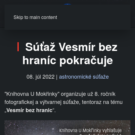
MENU
Skip to main content
Súťaž Vesmír bez
hraníc pokračuje
08. júl 2022
|
astronomické súťaže
"Knihovna U Mokřinky" organizuje už 8. ročník
fotografickej a výtvarnej súťaže, tentoraz na tému
„
“.
Vesmír bez hranic