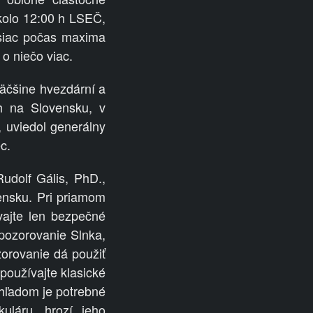
kolo 12:00 h LSEČ,
siac počas maxima
 o niečo viac.
äčšine hvezdární a
ch na Slovensku, v
, uviedol generálny
c.
Rudolf Gális, PhD.,
vensku. Pri priamom
vajte len bezpečné
 pozorovanie Slnka,
zorovanie dá použiť
epoužívajte klasické
ohľadom je potrebné
kuláru, hrozí jeho