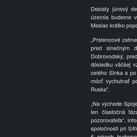
Desiaty júnový d
územia budeme vš
Mesiac krátko popo
„Prstencové zatme
pred slnečným d
Dobrovodský, pred
dôsledku väčšej v
celého Slnka a po 
môcť vychutnať p
Ruska".
„Na východe Spojen
len čiastočná fá
pozorovateľa“, inf
spoločnosti pri SA
6 rokoch budeme 