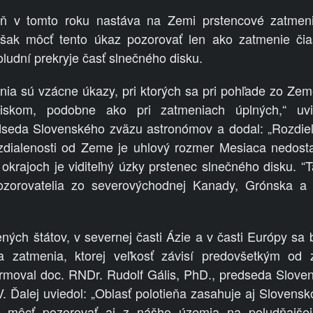
eň v tomto roku nastáva na Zemi prstencové zatmen
ak môcť tento úkaz pozorovať len ako zatmenie čias
ludní prekryje časť slnečného disku.
nia sú vzácne úkazy, pri ktorých sa pri pohľade zo Ze
iskom, podobne ako pri zatmeniach úplných,“ uv
seda Slovenského zväzu astronómov a dodal: „Rozdiel 
zdialenosti od Zeme je uhlový rozmer Mesiaca nedosta
okrajoch je viditeľný úzky prstenec slnečného disku. “
ozorovatelia zo severovýchodnej Kanady, Grónska a
ých štátov, v severnej časti Ázie a v časti Európy sa
za zatmenia, ktorej veľkosť závisí predovšetkým od 
ormoval doc. RNDr. Rudolf Gális, PhD., predseda Slove
V. Ďalej uviedol: „Oblasť polotieňa zasahuje aj Slovensk
môcť pozorovať aj z nášho územia na poludňajšej