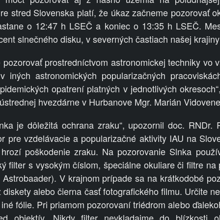
Pre stred Slovenska platí, že úkaz začneme pozorovať o
astane o 12:47 h LSEČ a koniec o 13:35 h LSEČ. Me
cent slnečného disku, v severných častiach našej krajiny
pozorovať prostredníctvom astronomickej techniky vo v
j v iných astronomických popularizačných pracoviská
iepidemických opatrení platných v jednotlivých okresoch“
j ústrednej hvezdárne v Hurbanove Mgr. Marián Vidovene
nka je dôležitá ochrana zraku“, upozornil doc. RNDr. 
r pre vzdelávacie a popularizačné aktivity IAU na Slo
hrozí poškodenie zraku. Na pozorovanie Slnka použí
 filter s vysokým číslom, špeciálne okuliare či filtre na
iu Astrobaader). V krajnom prípade sa na krátkodobé po
diskety alebo čierna časť fotografického filmu. Určite n
i iné fólie. Pri priamom pozorovaní triédrom alebo ďalek
pred objektív. Nikdy filter nevkladajme do blízkosti o