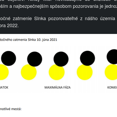
pším a najbezpečnejším spôsobom pozorovania je jedno
astočné zatmenie Slnka pozorovateľné z nášho územia
bra 2022.