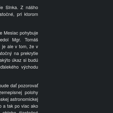
ie Slnka. Z nášho
točné, pri ktorom
me Mesiac pohybuje
iedol Mgr. Tomáš
je ale v tom, že v
točný na prekrytie
Takýto úkaz si budú
 ďalekého východu
 bude dať pozorovať
zemepisnej polohy
nskej astronomickej
o a tak po viac ako
 oblohe čiastočné