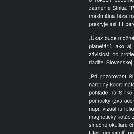
zatmenie Slnka. “
maximálna fáza n
prekryje asi 11 per
„Úkaz bude možné 
planetárií, ako a
závislosti od prot
riaditeľ Slovenske
„Pri pozorovaní Sl
národný koordináto
pohľade na Slnko 
pomôcky (zváračský
napr. vizuálnu fól
magnetický kotúč z 
slnečné okuliare č
filter umiestniť 