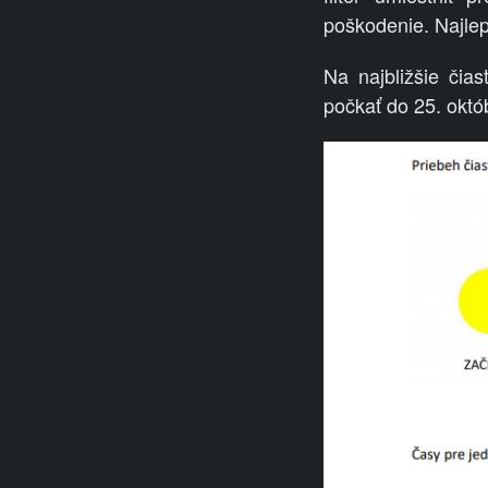
poškodenie. Najle
Na najbližšie či
počkať do 25. októ