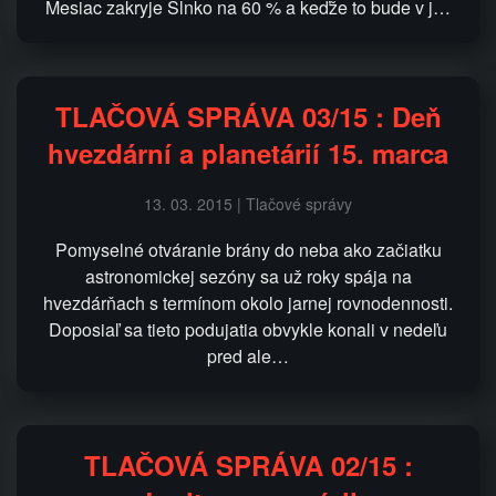
Mesiac zakryje Slnko na 60 % a keďže to bude v j…
TLAČOVÁ SPRÁVA 03/15 : Deň
hvezdární a planetárií 15. marca
13. 03. 2015 | Tlačové správy
Pomyselné otváranie brány do neba ako začiatku
astronomickej sezóny sa už roky spája na
hvezdárňach s termínom okolo jarnej rovnodennosti.
Doposiaľ sa tieto podujatia obvykle konali v nedeľu
pred ale…
TLAČOVÁ SPRÁVA 02/15 :