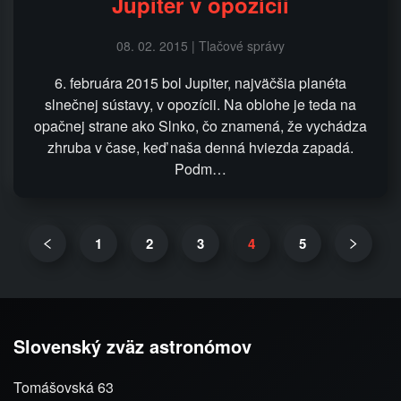
Jupiter v opozícii
08. 02. 2015 | Tlačové správy
6. februára 2015 bol Jupiter, najväčšia planéta
slnečnej sústavy, v opozícii. Na oblohe je teda na
opačnej strane ako Slnko, čo znamená, že vychádza
zhruba v čase, keď naša denná hviezda zapadá.
Podm…
1
2
3
4
5
Slovenský zväz astronómov
Tomášovská 63