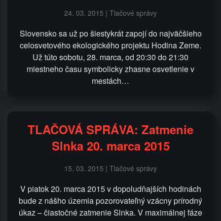
24. 03. 2015 | Tlačové správy
Slovensko sa už po šiestykrát zapojí do najväčšieho
celosvetového ekologického projektu Hodina Zeme.
Už túto sobotu, 28. marca, od 20:30 do 21:30
miestneho času symbolicky zhasne osvetlenie v
mestách…
TLAČOVÁ SPRÁVA: Zatmenie
Slnka 20. marca 2015
15. 03. 2015 | Tlačové správy
V piatok 20. marca 2015 v dopoludňajších hodinách
bude z nášho územia pozorovateľný vzácny prírodný
úkaz – čiastočné zatmenie Slnka. V maximálnej fáze