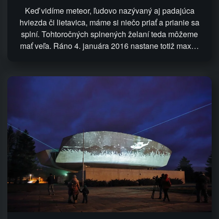
Keď vidíme meteor, ľudovo nazývaný aj padajúca
hviezda či lietavica, máme si niečo priať a prianie sa
splní. Tohtoročných splnených želaní teda môžeme
mať veľa. Ráno 4. januára 2016 nastane totiž max…