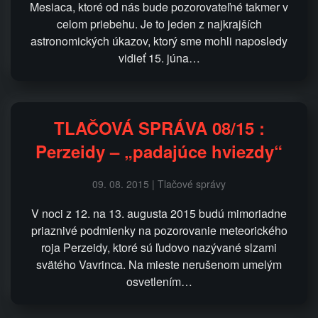
Mesiaca, ktoré od nás bude pozorovateľné takmer v
celom priebehu. Je to jeden z najkrajších
astronomických úkazov, ktorý sme mohli naposledy
vidieť 15. júna…
TLAČOVÁ SPRÁVA 08/15 :
Perzeidy – „padajúce hviezdy“
09. 08. 2015 | Tlačové správy
V noci z 12. na 13. augusta 2015 budú mimoriadne
priaznivé podmienky na pozorovanie meteorického
roja Perzeidy, ktoré sú ľudovo nazývané slzami
svätého Vavrinca. Na mieste nerušenom umelým
osvetlením…