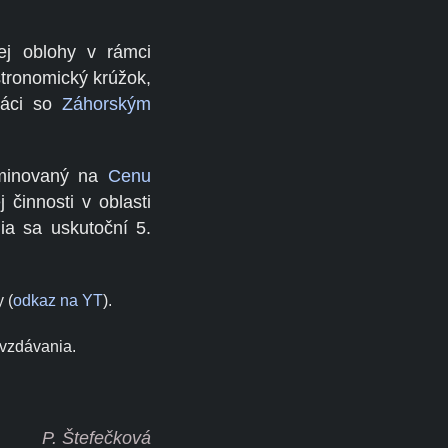
ej oblohy v rámci
tronomický krúžok,
ráci so
Záhorským
ominovaný na
Cenu
činnosti v oblasti
ia sa uskutoční 5.
 (
odkaz na YT
).
ovzdávania.
P. Štefečková