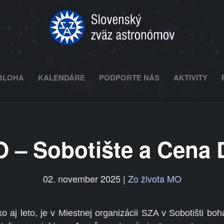
BLOHA
KALENDÁRE
PODPORTE NÁS
AKTIVITY
– Sobotište a Cena D
02. november 2025
|
Zo života MO
 aj leto, je v Miestnej organizácii SZA v Sobotišti bohat