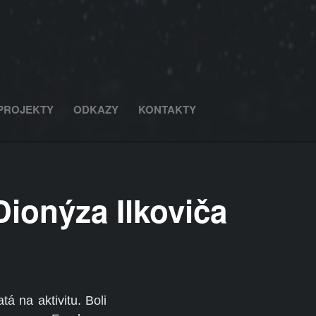
PROJEKTY
ODKAZY
KONTAKTY
ionýza Ilkoviča
á na aktivitu. Boli