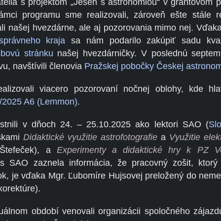
telia s projektom „Jeseň s astronómiou“ v grantovom
mci programu sme realizovali, zároveň ešte stále r
li našej hvezdárne, ale aj pozorovania mimo nej. Vďak
správneho kraja
sa nám podarilo zakúpiť sadu kval
bovú stránku
našej hvezdárničky. V poslednú septe
vu, navštívili členovia
Pražskej pobočky Českej astronom
ealizovali viacero pozorovaní nočnej oblohy, kde hl
/2025 A6 (Lemmon)
.
tnili v dňoch 24. – 25.10.2025 ako lektori SAO (
Sl
áškami
Didaktické využitie astrofotografie
a
Využitie elek
 Štefeček), a
Experimenty a didaktické hry k PZ V
s SAO zaznela informácia, že pracovný zošit, ktorý
ok, je vďaka Mgr. Ľubomíre Hujsovej preložený do neme
korektúre).
uálnom období venovali organizácii spoločného zájazd