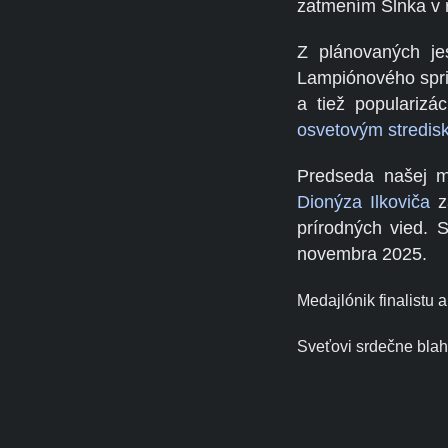
zatmením Slnka v 
Z plánovaných je
Lampiónového spri
a tiež populariz
osvetovým stredis
Predseda našej m
Dionýza Ilkoviča
za
prírodných vied. 
novembra 2025.
Medajlónik finalistu 
Sveťovi srdečne blah