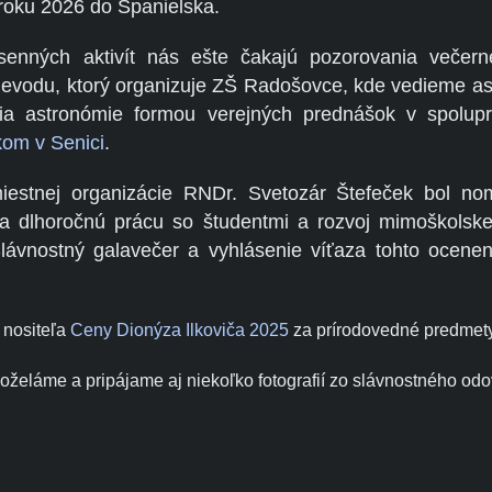
roku 2026 do Španielska.
senných aktivít nás ešte čakajú pozorovania večern
evodu, ktorý organizuje ZŠ Radošovce, kde vedieme as
ácia astronómie formou verejných prednášok v spolup
kom v Senici
.
iestnej organizácie RNDr. Svetozár Štefeček bol n
 dlhoročnú prácu so študentmi a rozvoj mimoškolskej 
Slávnostný galavečer a vyhlásenie víťaza tohto ocenen
a nositeľa
Ceny Dionýza Ilkoviča 2025
za prírodovedné predmety
oželáme a pripájame aj niekoľko fotografií zo slávnostného od