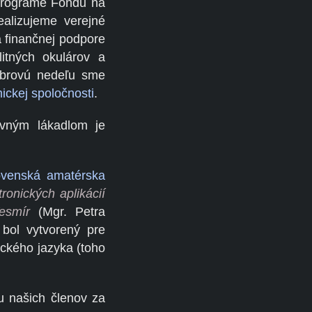
 programe Fondu na
ealizujeme verejné
a finančnej podpore
itných okulárov a
mbrovú nedeľu sme
ickej spoločnosti
.
avným lákadlom je
ovenská amatérska
tronických aplikácií
esmír
(Mgr. Petra
 bol vytvorený pre
ckého jazyka (toho
u našich členov za