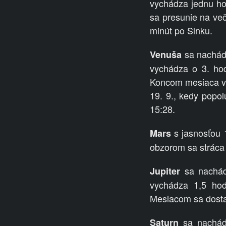
vychádza jednu ho
sa presunie na v
minút po Slnku.
sa nachádz
Venuša
vychádza o 3. hod
Koncom mesiaca vy
19. 9., kedy popo
15:28.
s jasnosťou 
Mars
obzorom sa stráca
sa nachádz
Jupiter
vychádza 1,5 hod
Mesiacom sa dosta
sa nachádz
Saturn