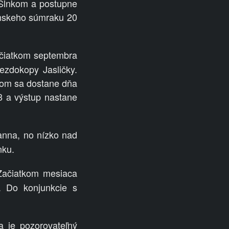
Slnkom a postupne
nskeho súmraku 20
ačiatkom septembra
ezdokopy Jasličky.
com sa dostane dňa
8 a výstup nastane
anna, no nízko nad
nku.
Začiatkom mesiaca
. Do konjunkcie s
 je pozorovateľný