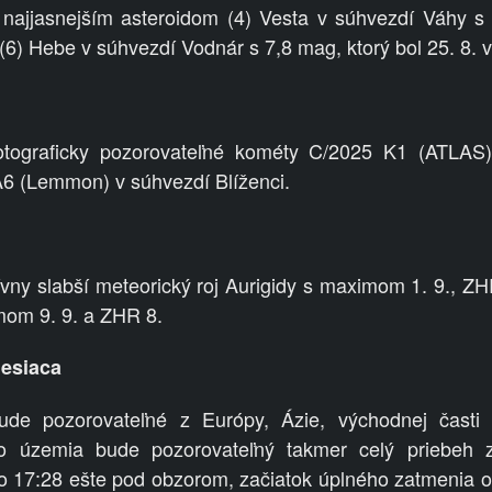
najjasnejším asteroidom (4) Vesta v súhvezdí Váhy 
(6) Hebe v súhvezdí Vodnár s 7,8 mag, ktorý bol 25. 8. v 
otograficky pozorovateľné kométy C/2025 K1 (ATLAS
6 (Lemmon) v súhvezdí Blíženci.
ívny slabší meteorický roj Aurigidy s maximom 1. 9., 
om 9. 9. a ZHR 8.
esiaca
de pozorovateľné z Európy, Ázie, východnej časti 
ho územia bude pozorovateľný takmer celý priebeh z
o 17:28 ešte pod obzorom, začiatok úplného zatmenia o