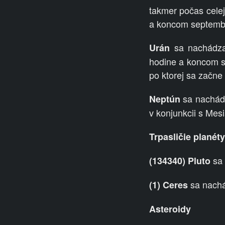
takmer počas celej
a koncom septembr
sa nachádza
Urán
hodine a koncom s
po ktorej sa začne
sa nachádz
Neptún
v konjunkcii s Mes
Trpasličie planéty
sa 
(134340) Pluto
sa nachá
(1) Ceres
Asteroidy