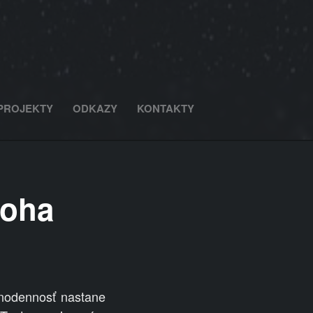
PROJEKTY
ODKAZY
KONTAKTY
loha
vnodennosť nastane