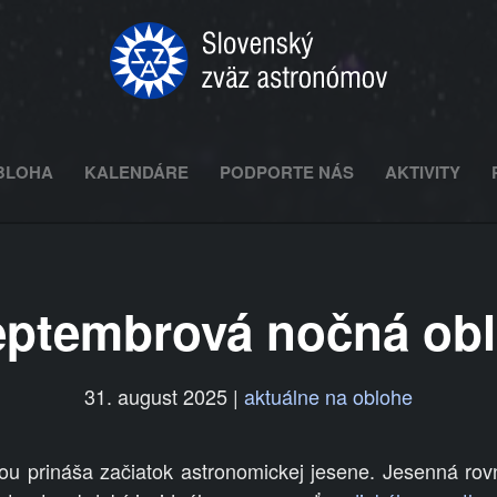
BLOHA
KALENDÁRE
PODPORTE NÁS
AKTIVITY
ptembrová nočná ob
31. august 2025
|
aktuálne na oblohe
u prináša začiatok astronomickej jesene. Jesenná ro