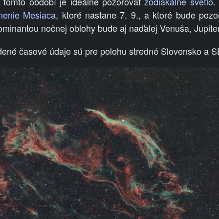
v tomto období je ideálne pozorovať
zodiakálne svetlo
.
menie Mesiaca
, ktoré nastane 7. 9., a ktoré bude poz
minantou nočnej oblohy bude aj naďalej Venuša, Jupiter
edené časové údaje sú pre polohu stredné Slovensko a 