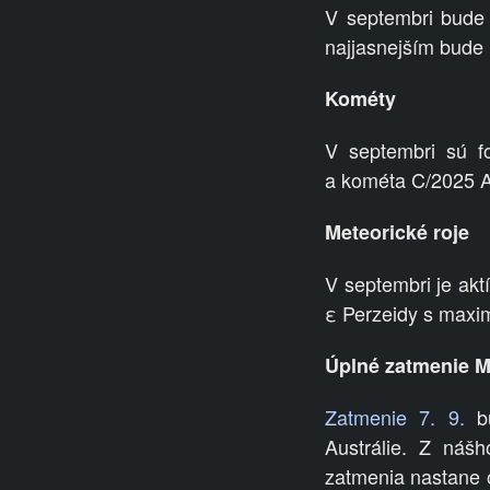
V septembri bude 
najjasnejším bude 
Kométy
V septembri sú f
a kométa C/2025 A
Meteorické roje
V septembri je akt
ε
Perzeidy s maxim
Úplné zatmenie M
Zatmenie 7. 9.
bu
Austrálie. Z náš
zatmenia nastane 