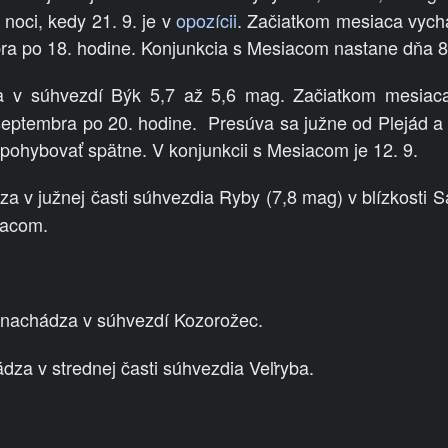
 noci, kedy 21. 9. je v
opozícii
. Začiatkom mesiaca vych
a po 18. hodine.
Konjunkcia s Mesiacom nastane dňa 8.
 v súhvezdí Býk 5,7 až 5,6 mag. Začiatkom mesiac
eptembra po 20. hodine.
Presúva sa južne od Plejád a 6
 pohybovať spätne. V konjunkcii s Mesiacom je 12. 9.
a v južnej časti súhvezdia Ryby (7,8 mag) v blízkosti Sa
iacom.
nachádza v súhvezdí Kozorožec.
dza v strednej časti súhvezdia Veľryba.