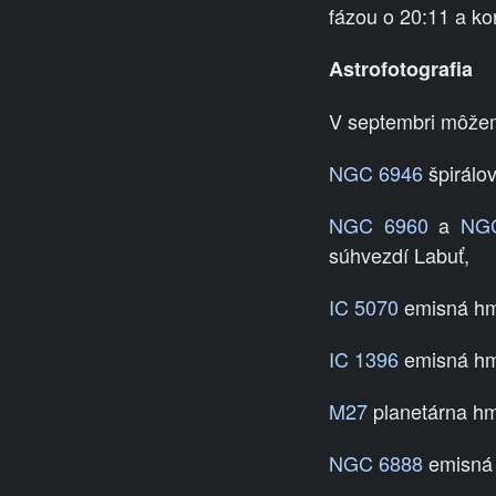
fázou o 20:11 a ko
Astrofotografia
V septembri môžem
NGC 6946
špirálov
NGC 6960
a
NGC
súhvezdí Labuť,
IC 5070
emisná hml
IC 1396
emisná hml
M27
planetárna hm
NGC 6888
emisná 