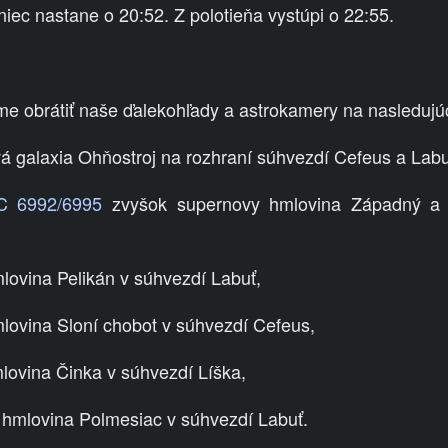
niec nastane o 20:52. Z polotieňa vystúpi o 22:55.
e obrátiť naše ďalekohľady a astrokamery na nasledujúc
á galaxia Ohňostroj na rozhraní súhvezdí Cefeus a Labu
 6992/6995
zvyšok supernovy hmlovina Západný a 
ovina Pelikán v súhvezdí Labuť,
ovina Sloní chobot v súhvezdí Cefeus,
lovina Činka v súhvezdí Líška,
hmlovina Polmesiac v súhvezdí Labuť.