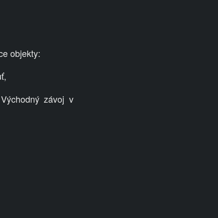
e objekty:
ť,
Východný závoj v