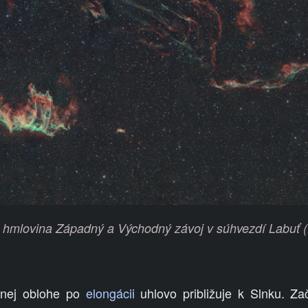
hmlovina Západný a Východný závoj v súhvezdí Labuť (f
nej oblohe po
elongácii
uhlovo približuje k Slnku. Z