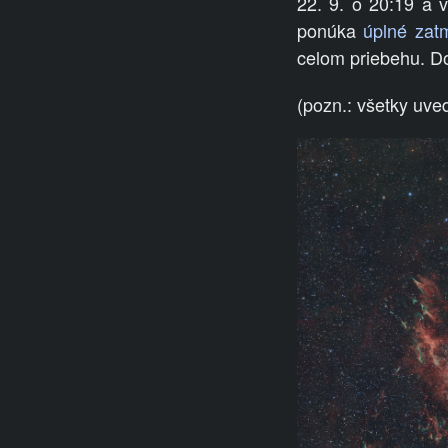
22. 9. o 20:19 a 
ponúka
úplné zat
celom priebehu. Do
(pozn.: všetky uv