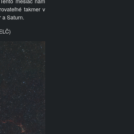
 Tento mesiac nám
orovateľné takmer v
 a Saturn.
SELČ)