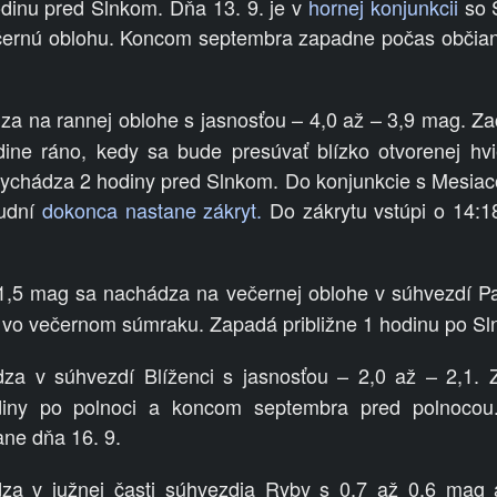
dinu pred Slnkom. Dňa 13. 9. je v
hornej konjunkcii
so 
ečernú oblohu. Koncom septembra zapadne počas občia
a na rannej oblohe s jasnosťou – 4,0 až – 3,9 mag. Z
ine ráno, kedy sa bude presúvať blízko otvorenej hvi
chádza 2 hodiny pred Slnkom. Do konjunkcie s Mesia
ludní
dokonca nastane zákryt.
Do zákrytu vstúpi o 14:1
1,5 mag sa nachádza na večernej oblohe v súhvezdí P
 vo večernom súmraku. Zapadá približne 1 hodinu po Sl
a v súhvezdí Blíženci s jasnosťou – 2,0 až – 2,1. 
iny po polnoci a koncom septembra pred polnocou
ne dňa 16. 9.
a v južnej časti súhvezdia Ryby s 0,7 až 0,6 mag a