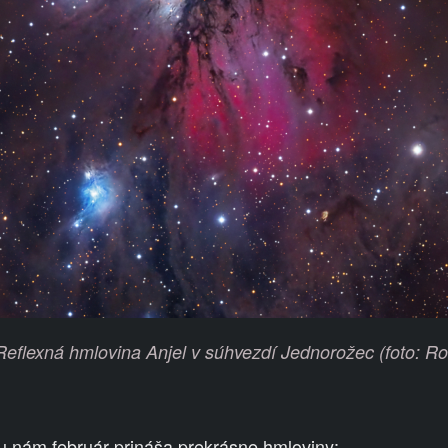
flexná hmlovina Anjel v súhvezdí Jednorožec (foto: R
u nám február prináša prekrásne hmloviny: