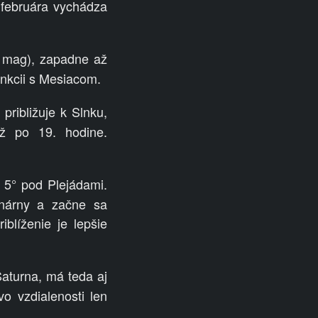
februára vychádza
4 mag), zapadne až
unkcii s Mesiacom.
ribližuje k Slnku,
ž po 19. hodine.
 5° pod Plejádami.
onárny a začne sa
blíženie je lepšie
Saturna, má teda aj
o vzdialenosti len