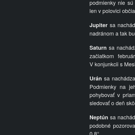
podmienky nie sú
len v polovici obč
sa nachádz
Jupiter
nadránom a tak bud
sa nachádza
Saturn
začiatkom febru
V
konjunkcii s Mes
sa nachádza 
Urán
Podmienky na jeh
pohybovať v priam
sledovať o deň skô
sa nachádz
Neptún
podobné pozorovac
0,8°.