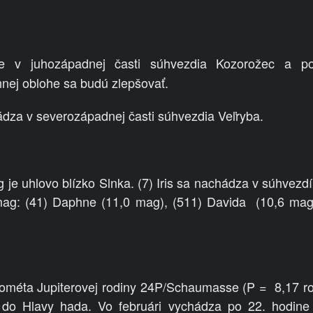
 v juhozápadnej časti súhvezdia Kozorožec a p
nej oblohe sa budú zlepšovať.
dza v severozápadnej časti súhvezdia Veľryba.
g je uhlovo blízko Slnka. (7) Iris sa nachádza v súhvezdí
mag: (41) Daphne (11,0 mag), (511) Davida
(10,6 mag
kométa Jupiterovej rodiny 24P/Schaumasse (P = 8,17 ro
 do Hlavy hada. Vo februári vychádza po 22. hodine