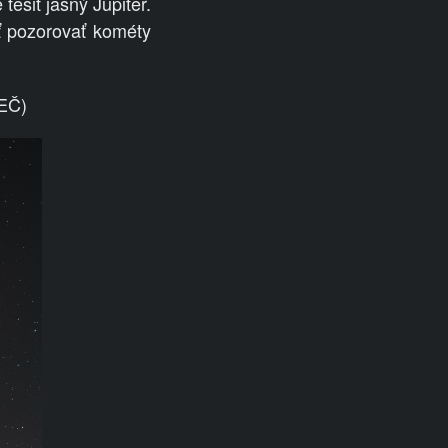
tešiť jasný Jupiter.
ť pozorovať kométy
SEČ)