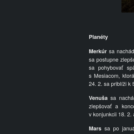
Planéty
sa nachádz
Merkúr
sa postupne zlepšu
sa pohybovať spä
s
Mesiacom, ktorá 
24.
2. sa priblíži k
sa nachád
Venuša
zlepšovať a kon
v
konjunkcii 18. 2.
sa po január
Mars