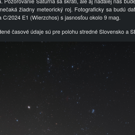
. Pozorovanie Saturna sa skráti, ale aj naďalej nás bude 
nečaká žiadny meteorický roj. Fotograficky sa budú da
C/2024 E1 (Wierzchos) s jasnosťou okolo 9 mag.
edené časové údaje sú pre polohu stredné Slovensko a 