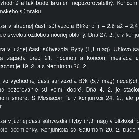
 vhodné a tak bude takmer
nepozorovateľný. Koncom 
ianskeho súmraku.
a v strednej časti súhvezdia Blíženci ( – 2,6 až – 2,
e skvelou ozdobou nočnej oblohy. Dňa 27. 2. je v konj
 v južnej časti súhvezdia Ryby (1,1 mag). Uhlovo sa p
ára zapadá pred 21. hodinou a koncom mesiaca u
iacom je 19. 2. a s Neptúnom 20. 2.
vo východnej časti súhvezdia Býk (5,7 mag) necelých
o pozorovanie sú veľmi dobré. Dňa 4. 2. je staci
om smere. S Mesiacom je v konjunkcii 24. 2., ale pri
r.
a v južnej časti súhvezdia Ryby (7,9 mag) v blízkosti 
ie podmienky. Konjunkcia so Saturnom 20. 2. bude v