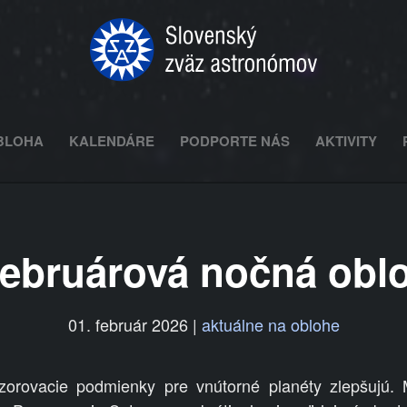
BLOHA
KALENDÁRE
PODPORTE NÁS
AKTIVITY
ebruárová nočná obl
01. február 2026
|
aktuálne na oblohe
ozorovacie podmienky pre vnútorné planéty zlepšujú.