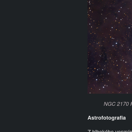
NGC 2170 Re
Astrofotografia
Z hlbokého vesmír