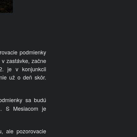
orovacie podmienky
e v zastávke, začne
. je v konjunkcii
enie už o deň skôr.
Podmienky sa budú
u. S Mesiacom je
, ale pozorovacie