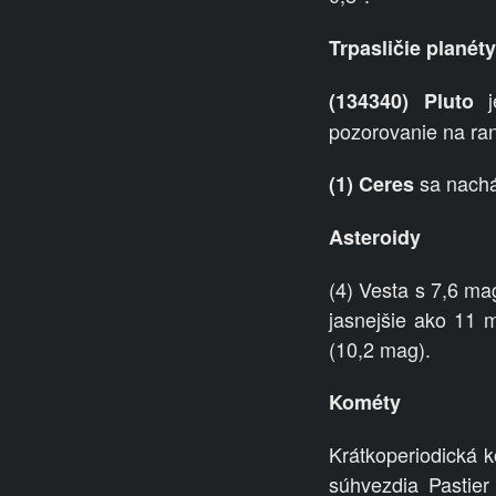
Trpasličie planéty
je
(134340) Pluto
pozorovanie na ran
sa nachá
(1) Ceres
Asteroidy
(4) Vesta s 7,6 ma
jasnejšie ako 11 
(10,2 mag).
Kométy
Krátkoperiodická 
súhvezdia Pastier