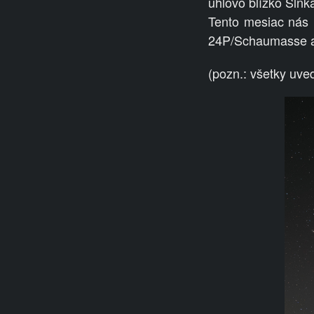
uhlovo blízko Slnka
Tento mesiac nás 
24P/Schaumasse a 
(pozn.: všetky uv