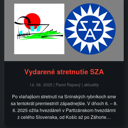
Vydarené stretnutie SZA
14. 06. 2025 | Pavol Rapavý | aktuality
Po vlaňajšom stretnutí na Sninských rybníkoch sme
sa tentokrát premiestnili západnejšie. V dňoch 6. – 8.
6. 2025 ožila hvezdáreň v Partizánskom hvezdármi
z celého Slovenska, od Košíc až po Záhorie…