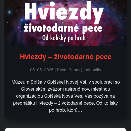
Hviezdy – životodarné pece
05. 05. 2025 | Pavol Rapavý | aktuality
Múzeum Spiša v Spišskej Novej Vsi, v spolupráci so
Slovenským zväzom astronómov, miestnou
organizáciou Spišská Nová Ves, Vás pozýva na
prednášku Hviezdy – životodarné pece. Od kolísky
po hrob, ktorú…