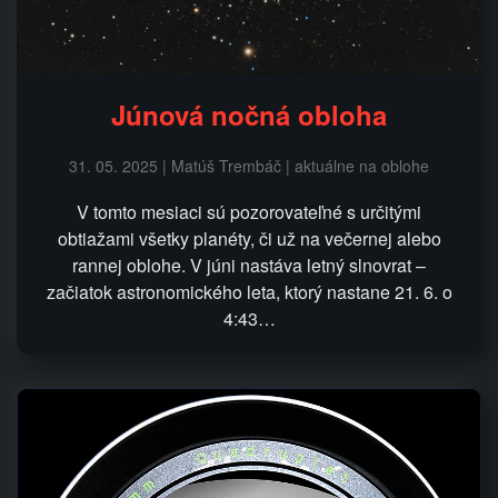
Júnová nočná obloha
31. 05. 2025 | Matúš Trembáč | aktuálne na oblohe
V tomto mesiaci sú pozorovateľné s určitými
obtiažami všetky planéty, či už na večernej alebo
rannej oblohe. V júni nastáva letný slnovrat –
začiatok astronomického leta, ktorý nastane 21. 6. o
4:43…