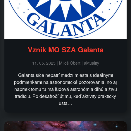
Vznik MO SZA Galanta
11. 05. 2025 | Miloš Obert | aktuality
Galanta síce nepatrí medzi miesta s ideálnymi
podmienkami na astronomické pozorovania, no aj
napriek tomu tu má ľudová astronómia dlhú a živú
tradíciu. Po desaťročí útlmu, keď aktivity prakticky
usta…