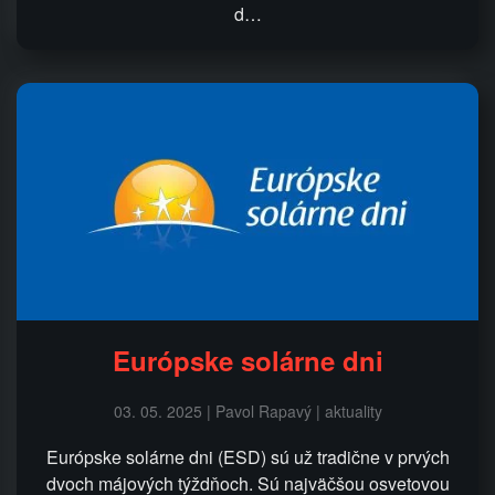
d…
Európske solárne dni
03. 05. 2025 | Pavol Rapavý | aktuality
Európske solárne dni (ESD) sú už tradične v prvých
dvoch májových týždňoch. Sú najväčšou osvetovou