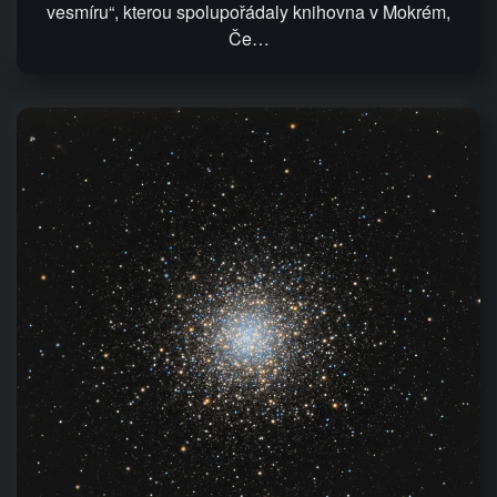
vesmíru“, kterou spolupořádaly knihovna v Mokrém,
Če…