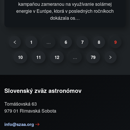
kampaňou zameranou na využívanie solárnej
energie v Európe, ktorá v posledných ročníkoch
dokázala os…
1
…
6
7
8
9
10
11
12
…
79
Slovenský zväz astronómov
Tomášovská 63
979 01 Rimavská Sobota
info@szaa.org