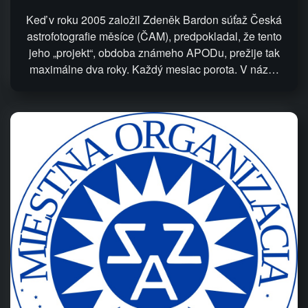
Keď v roku 2005 založil Zdeněk Bardon súťaž Česká
astrofotografie měsíce (ČAM), predpokladal, že tento
jeho „projekt“, obdoba známeho APODu, prežije tak
maximálne dva roky. Každý mesiac porota. V náz…