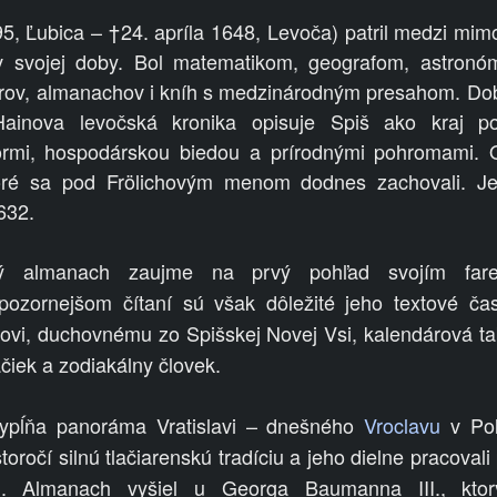
5, Ľubica – †24. apríla 1648, Levoča) patril medzi mi
v svojej doby. Bol matematikom, geografom, astronó
rov, almanachov i kníh s medzinárodným presahom. Do
ainova levočská kronika opisuje Spiš ako kraj p
rmi, hospodárskou biedou a prírodnými pohromami. O
toré sa pod Frölichovým menom dodnes zachovali. Je
632.
ový almanach zaujme na prvý pohľad svojím fa
pozornejšom čítaní sú však dôležité jeho textové časti
rovi, duchovnému zo Spišskej Novej Vsi, kalendárová t
čiek a zodiakálny človek.
vypĺňa panoráma Vratislavi – dnešného
Vroclavu
v Poľ
oročí silnú tlačiarenskú tradíciu a jeho dielne pracovali
n. Almanach vyšiel u Georga Baumanna III., ktorý