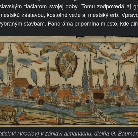
lavským tlačiarom svojej doby. Tomu zodpovedá aj graf
, mestskú zástavbu, kostolné veže aj mestský erb. Vpra
 vybraným stavbám. Panoráma pripomína miesto, kde alm
islavi (Vroclav) v záhlaví almanachu, dielňa G. Baumann