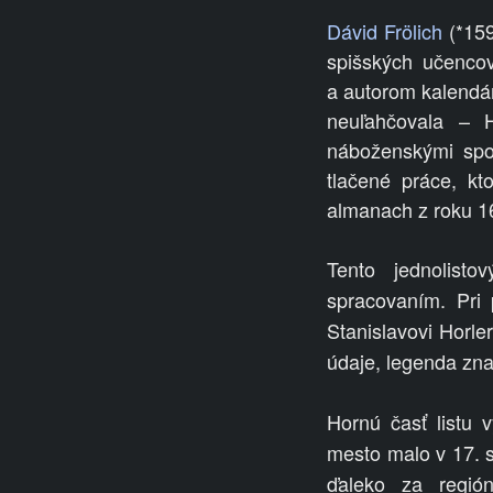
Dávid Frölich
(
*
159
spišských učenco
a
autorom kalendá
neuľahčovala – H
náboženskými spo
tlačené práce, k
almanach z roku 1
Tento jednolist
spracovaním. Pri 
Stanislavovi Horle
údaje, legenda zna
Hornú časť listu 
mesto malo v 17. st
ďaleko za regió