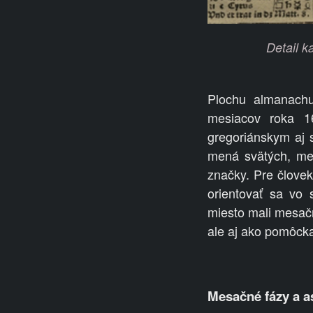
Detail k
Plochu almanachu 
mesiacov roka 1
gregoriánskym aj s
mená svätých, me
značky. Pre člove
orientovať sa vo
miesto mali mesačn
ale aj ako pomôcka
Mesačné fázy a a