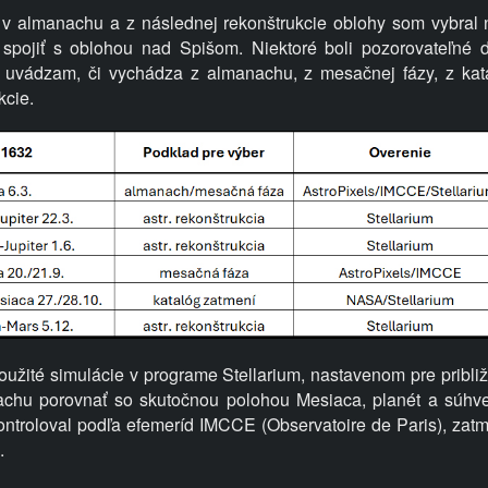
v almanachu a z následnej rekonštrukcie oblohy som vybral 
 spojiť s oblohou nad Spišom. Niektoré boli pozorovateľné do
uvádzam, či vychádza z almanachu, z mesačnej fázy, z kat
kcie.
oužité simulácie v programe Stellarium, nastavenom pre pribli
achu porovnať so skutočnou polohou Mesiaca, planét a súhv
ntroloval podľa efemeríd IMCCE (Observatoire de Paris), zatm
.