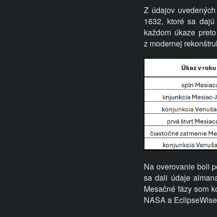
Z údajov uvedených 
1632, ktoré sa dajú
každom úkaze preto 
z
modernej rekonštru
Na overovanie boli p
sa dali údaje alman
Mesačné fázy som ko
NASA a EclipseWise