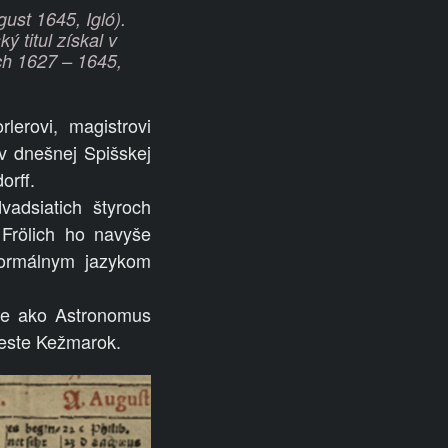
gust 1645, Igló).
ý titul získal v
och 1627 – 1645,
lerovi, magistrovi
 v dnešnej Spišskej
orff.
adsiatich štyroch
 Frölich ho navyše
formálnym jazykom
je ako Astronomus
este Kežmarok.