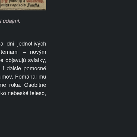
i údajmi.
a dni jednotlivých
ystémami – novým
e objavujú sviatky,
 i ďalšie pomocné
átumov. Pomáhal mu
me roka. Osobitné
ako nebeské teleso,