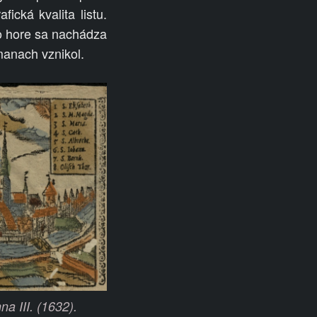
ická kvalita listu.
vo hore sa nachádza
anach vznikol.
a III. (1632).