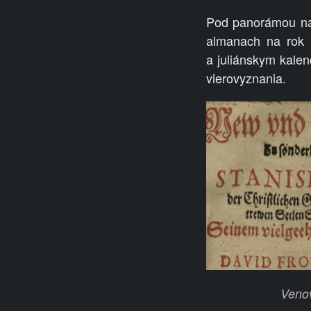
Pod panorámou nas
almanach na rok 
a
juliánskym kalend
vierovyznania.
Venov