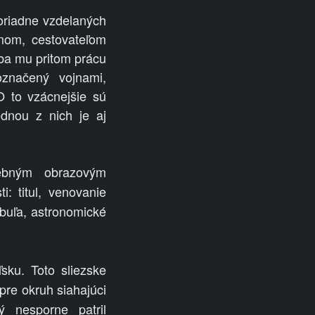
moriadne vzdelaných
mom, cestovateľom
ba mu pritom prácu
označený vojnami,
 to vzácnejšie sú
dnou z nich je aj
rebným obrazovým
: titul, venovanie
abuľa, astronomické
sku. Toto sliezske
 pre okruh siahajúci
 nesporne patril