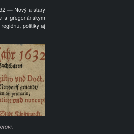
632 — Nový a starý
e s gregoriánskym
regiónu, politiky aj
erovi.