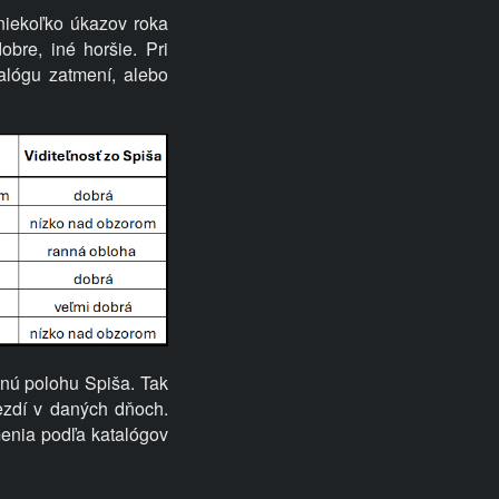
niekoľko úkazov roka
bre, iné horšie. Pri
alógu zatmení, alebo
žnú polohu Spiša. Tak
ezdí v daných dňoch.
enia podľa katalógov