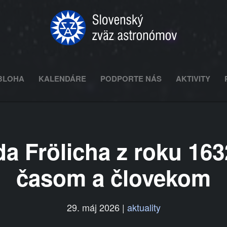
BLOHA
KALENDÁRE
PODPORTE NÁS
AKTIVITY
 Frölicha z roku 163
časom a človekom
29. máj 2026
|
aktuality