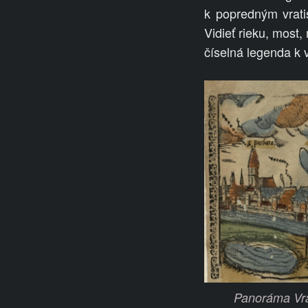
k
popredným vratis
Vidieť rieku, most
číselná legenda k
Panoráma Vrat