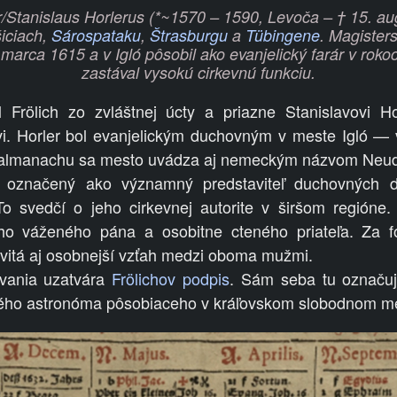
r/Stanislaus Horlerus (
*~
1570 – 1590, Levoča –
† 15. au
iciach,
Sárospataku
,
Štrasburgu
a
Tübingene
. Magistersk
marca 1615 a v Igló pôsobil ako evanjelický farár v rok
zastával vysokú cirkevnú funkciu.
Frölich zo zvláštnej úcty a priazne Stanislavovi Hor
ovi. Horler bol evanjelickým duchovným v meste Igló —
e almanachu sa mesto uvádza aj nemeckým názvom Neud
r označený ako významný predstaviteľ duchovných dv
To svedčí o jeho cirkevnej autorite v širšom regióne.
jho váženého pána a osobitne cteného priateľa. Za 
svitá aj osobnejší vzťah medzi oboma mužmi.
vania uzatvára
Frölichov podpis
. Sám seba tu označu
ckého astronóma pôsobiaceho v kráľovskom slobodnom m