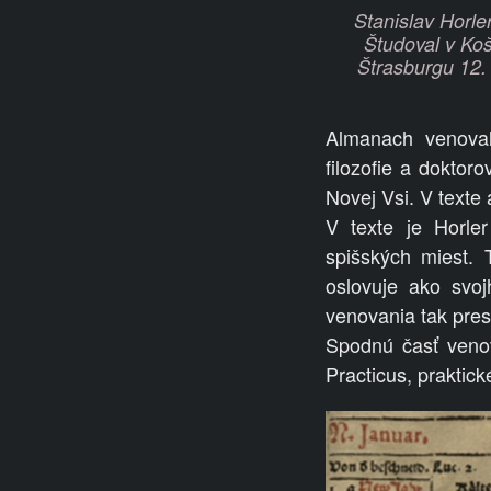
Stanislav Horle
Študoval v Koš
Štrasburgu 12. 
Almanach venoval 
filozofie a doktor
Novej Vsi. V text
V texte je Horle
spišských miest. 
oslovuje ako svo
venovania tak pre
Spodnú časť veno
Practicus, prakti