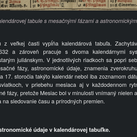
alendárovej tabule s mesačnými fázami a astronomickým
z veľkej časti vypĺňa kalendárová tabuľa. Zachytáv
632 a zároveň pracuje s dvoma kalendárnymi s
tarým juliánskym. V jednotlivých riadkoch sa popri seb
sačné fázy, astronomické údaje, znamenia zverokruhu
ka 17. storočia takýto kalendár nebol iba zoznamom d
 sviatkoch, v priebehu mesiaca aj v každodennom ryt
é fázy, pretože Mesiac bol v minulosti vnímaný nielen 
 na sledovanie času a prírodných premien.
stronomické údaje v kalendárovej tabuľke.