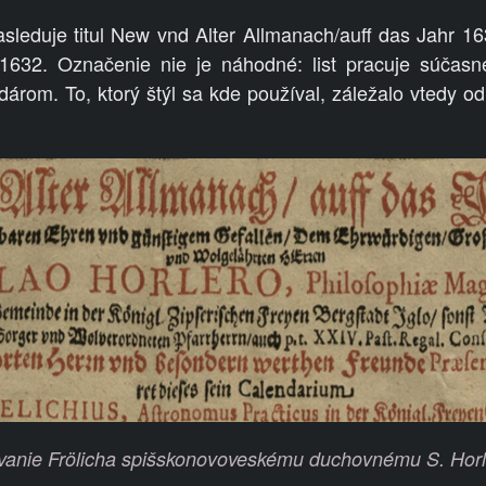
leduje titul New vnd Alter Allmanach/auff das Jahr 1
1632. Označenie nie je náhodné: list pracuje súčasn
árom. To, ktorý štýl sa kde používal, záležalo vtedy od 
anie Frölicha spišskonovoveskému duchovnému S. Horl