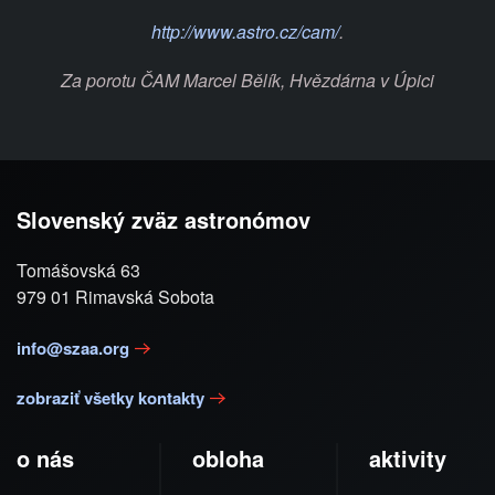
http://www.astro.cz/cam/
.
Za porotu ČAM Marcel Bělík, Hvězdárna v Úpici
Slovenský zväz astronómov
Tomášovská 63
979 01 Rimavská Sobota
info@szaa.org
zobraziť všetky kontakty
o nás
obloha
aktivity