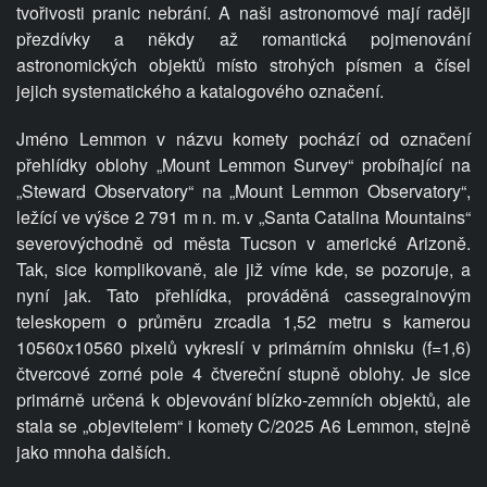
tvořivosti pranic nebrání. A naši astronomové mají raději
přezdívky a někdy až romantická pojmenování
astronomických objektů místo strohých písmen a čísel
jejich systematického a katalogového označení.
Jméno Lemmon v názvu komety pochází od označení
přehlídky oblohy „Mount Lemmon Survey“ probíhající na
„Steward Observatory“ na „Mount Lemmon Observatory“,
ležící ve výšce 2 791 m n. m. v „Santa Catalina Mountains“
severovýchodně od města Tucson v
americké Arizoně.
Tak, sice komplikovaně, ale již víme kde, se pozoruje, a
nyní jak. Tato přehlídka, prováděná cassegrainovým
teleskopem o průměru zrcadla 1,52 metru s kamerou
10560x10560 pixelů vykreslí v primárním ohnisku (f=1,6)
čtvercové zorné pole 4
čtvereční stupně oblohy. Je sice
primárně určená k objevování blízko-zemních objektů, ale
stala se „objevitelem“ i komety C/2025 A6 Lemmon, stejně
jako mnoha dalších.