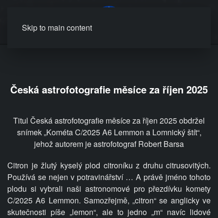
MENU
Skip to main content
Česká astrofotografie měsíce za říjen 2025
Titul Česká astrofotografie měsíce za říjen 2025 obdržel
snímek „Kométa C/2025 A6 Lemmon a Lomnický štít“,
jehož autorem
je astrofotograf Robert Barsa
Citron je žlutý kyselý plod citroníku z druhu citrusovitých.
Používá se nejen v potravinářství … A právě jméno tohoto
plodu si vybrali naši astronomové pro přezdívku komety
C/2025 A6 Lemmon. Samozřejmě, „citron“ se anglicky ve
skutečnosti píše „lemon“, ale to jedno „m“
navíc lidové