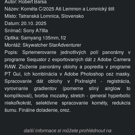
Autor: Robert Barsa
Název: Kométa C/2025 A6 Lemmon a Lomnický štít
Místo: Tatranská Lomnica, Slovensko
Datum: 20.10. 2025
Snímač: Sony A7IIIa
Optika: Samyang 135mm, f/2
Montáž: Skywatcher StarAdventurer
Popis: Spriemerovanie jednotlivých polí panorámy v
programe Sequator z exportovaných dát z Adobe Camera
RAW. Zloženie panorámy oblohy a popredia v programe
PT Gui, ich kombinácia v Adobe Photoshop cez masky.
Spracovanie dát oblohy v PixInsight - registrácia,
vyrovnanie gradientov (pomerne silný airglow to
komplikoval), tvorba mozaiky, stretch - general hyperbolic
niekoľkokrát, selektívne spracovanie kométy, redukcia
šumu. Finálne doladenie, orez.
další informace si můžete prohlédnout na