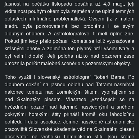
jasnost na počátku listopadu dosáhla až 4,3 mag., její
viditelnost pouhým okem byla zejména v ne úplně temných
oblastech minimálně problematická. Ovšem již v malém
triedru byla pozorovatelná bez problému i se svým
dlouhým ohonem. A astrofotografové, ti měli úplné žně.
Pokud jim tedy přálo počasí. Kometa se totiž vyznačovala
krásnými ohony a zejména ten plynný hrál všemi tvary a
byl velmi dlouhý. Její poloha nízko nad obzorem zase
umožnila pořídit malebné scenérie s pozemskými objekty.
Toho využil i slovenský astrofotograf Robert Barsa. Po
dlouhém čekání na jasnou oblohu nad Tatrami nasnímal
nakonec kometu nad Lomnickým štítem, vypínajícím se
nad Skalnatým plesem. Vlasatice „vznášející“ se na
hvězdném pozadí nad tajemně nasvícenými a
sněhem
pokrytými horskými štíty přináší kromě oku lahodícímu
pohledu i další asociace. Jemně nasvícené astronomické
pracoviště Slovenské akademie věd na Skalnatém plese i
observatoř na vrcholku Lomnického štítu jsou kromě