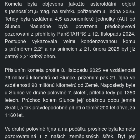
Kometa byla objevena jakožto asteroidální objekt
s jasností 21,5 mag. na snímku pořízeném 3. ledna 2025.
Tehdy byla vzdálena 4,5 astronomické jednotky (AU) od
Slunce. Následně byla potvrzena předobjevová
pozorování z přehlídky PanSTARRS z 12. listopadu 2024.
Postupně vykazovala velmi kondenzovanou komu
s průměrem 2,2“ a na snímcích z 21. února 2025 byl již
patrný 2,2“ krátký ohon.
Přísluním kometa prošla 8. listopadu 2025 ve vzdálenosti
79 milionů kilometrů od Slunce, přízemím pak 21. října ve
vzdálenosti 90 miliónů kilometrů od Země. Naposledy byla
u Slunce ve druhé polovině 7. století, přilétla tedy po 1350
letech. Průchod kolem Slunce její oběžnou dobu jemně
zkrátil, a tak pravděpodobně přiletí o téměř 200 let dříve, za
1160 let.
Ve druhé polovině října a na počátku prosince byla kometa
pozorovatelná i z našich zeměpisných šířek. Byť její