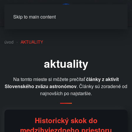
MENU
Skip to main content
úvod
AKTUALITY
aktuality
Na tomto mieste si môžete prečítať
články z aktivít
Slovenského zväzu astronómov
. Články sú zoradené od
najnovších po najstaršie.
Historický skok do
medzihviezdneho priestoru