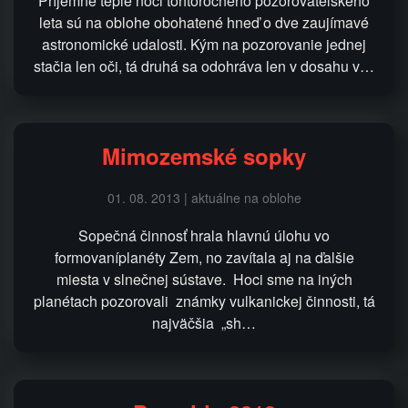
Príjemne teplé noci tohtoročného pozorovateľského
leta sú na oblohe obohatené hneď o dve zaujímavé
astronomické udalosti. Kým na pozorovanie jednej
stačia len oči, tá druhá sa odohráva len v dosahu v…
Mimozemské sopky
01. 08. 2013 | aktuálne na oblohe
Sopečná činnosť hrala hlavnú úlohu vo
formovaníplanéty Zem, no zavítala aj na ďalšie
miesta v slnečnej sústave. Hoci sme na iných
planétach pozorovali známky vulkanickej činnosti, tá
najväčšia „sh…