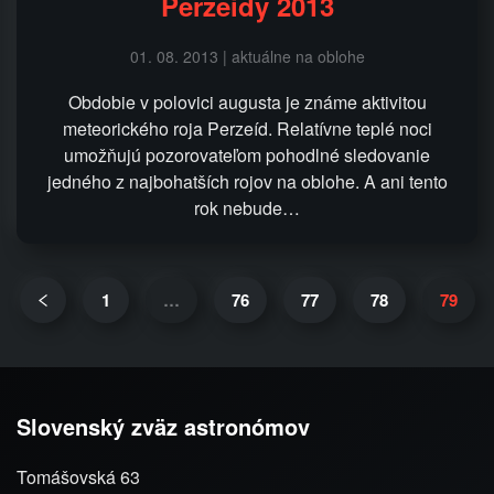
Perzeidy 2013
01. 08. 2013 | aktuálne na oblohe
Obdobie v polovici augusta je známe aktivitou
meteorického roja Perzeíd. Relatívne teplé noci
umožňujú pozorovateľom pohodlné sledovanie
jedného z najbohatších rojov na oblohe. A ani tento
rok nebude…
1
…
76
77
78
79
Slovenský zväz astronómov
Tomášovská 63