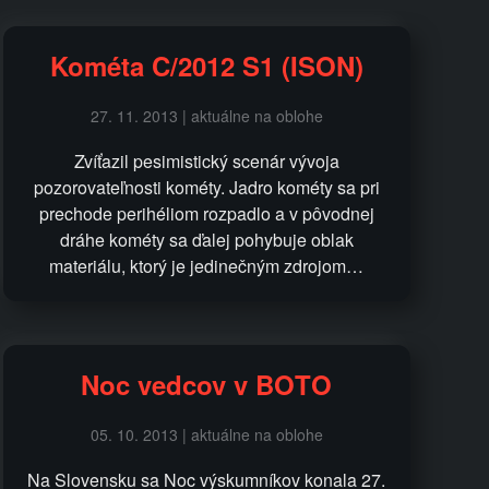
Kométa C/2012 S1 (ISON)
27. 11. 2013 | aktuálne na oblohe
Zvíťazil pesimistický scenár vývoja
pozorovateľnosti kométy. Jadro kométy sa pri
prechode perihéliom rozpadlo a v pôvodnej
dráhe kométy sa ďalej pohybuje oblak
materiálu, ktorý je jedinečným zdrojom…
Noc vedcov v BOTO
05. 10. 2013 | aktuálne na oblohe
Na Slovensku sa Noc výskumníkov konala 27.