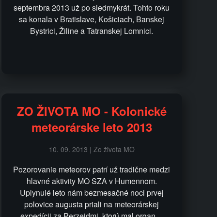
septembra 2013 už po siedmykrát. Tohto roku
sa konala v Bratislave, Košiciach, Banskej
Bystrici, Žiline a Tatranskej Lomnici.
ZO ŽIVOTA MO - Kolonické
meteorárske leto 2013
10. 09. 2013 | Zo života MO
Pozorovanie meteorov patrí už tradične medzi
hlavné aktivity MO SZA v Humennom.
Uplynulé leto nám bezmesačné noci prvej
polovice augusta priali na meteorárskej
expedícii za Perzeidmi, ktorú mal organ…