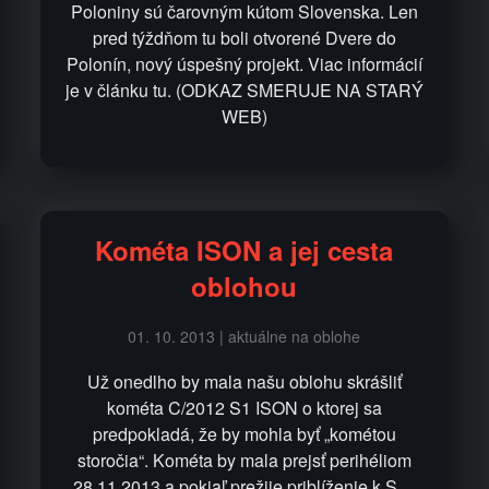
Poloniny sú čarovným kútom Slovenska. Len
pred týždňom tu boli otvorené Dvere do
Polonín, nový úspešný projekt. Viac informácií
je v článku tu. (ODKAZ SMERUJE NA STARÝ
WEB)
Kométa ISON a jej cesta
oblohou
01. 10. 2013 | aktuálne na oblohe
Už onedlho by mala našu oblohu skrášliť
kométa C/2012 S1 ISON o ktorej sa
predpokladá, že by mohla byť „kométou
storočia“. Kométa by mala prejsť perihéliom
28.11.2013 a pokiaľ prežije priblíženie k S…