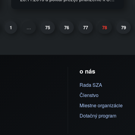
1
…
75
76
77
78
79
o nás
Rada SZA
Členstvo
Miestne organizácie
Dotačný program