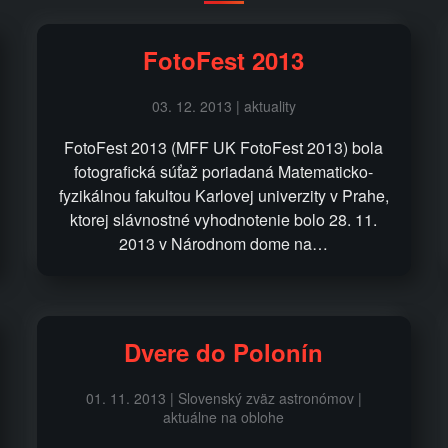
FotoFest 2013
03. 12. 2013 | aktuality
FotoFest 2013 (MFF UK FotoFest 2013) bola
fotografická súťaž poriadaná Matematicko-
fyzikálnou fakultou Karlovej univerzity v Prahe,
ktorej slávnostné vyhodnotenie bolo 28. 11.
2013 v Národnom dome na…
Dvere do Polonín
01. 11. 2013 | Slovenský zväz astronómov |
aktuálne na oblohe