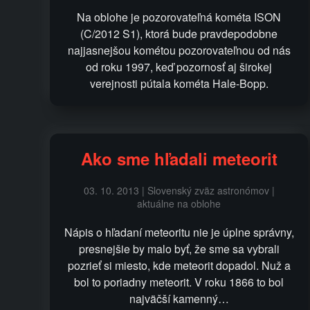
Na oblohe je pozorovateľná kométa ISON
(C/2012 S1), ktorá bude pravdepodobne
najjasnejšou kométou pozorovateľnou od nás
od roku 1997, keď pozornosť aj širokej
verejnosti pútala kométa Hale-Bopp.
Ako sme hľadali meteorit
03. 10. 2013 | Slovenský zväz astronómov |
aktuálne na oblohe
Nápis o hľadaní meteoritu nie je úplne správny,
presnejšie by malo byť, že sme sa vybrali
pozrieť si miesto, kde meteorit dopadol. Nuž a
bol to poriadny meteorit. V roku 1866 to bol
najväčší kamenný…