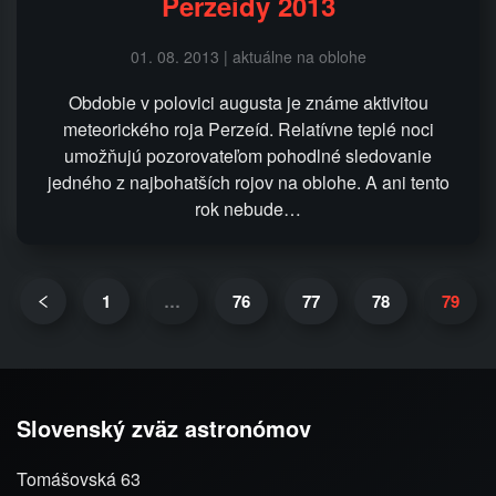
Perzeidy 2013
01. 08. 2013 | aktuálne na oblohe
Obdobie v polovici augusta je známe aktivitou
meteorického roja Perzeíd. Relatívne teplé noci
umožňujú pozorovateľom pohodlné sledovanie
jedného z najbohatších rojov na oblohe. A ani tento
rok nebude…
1
…
76
77
78
79
Slovenský zväz astronómov
Tomášovská 63