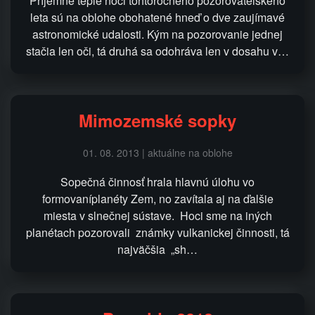
Príjemne teplé noci tohtoročného pozorovateľského
leta sú na oblohe obohatené hneď o dve zaujímavé
astronomické udalosti. Kým na pozorovanie jednej
stačia len oči, tá druhá sa odohráva len v dosahu v…
Mimozemské sopky
01. 08. 2013 | aktuálne na oblohe
Sopečná činnosť hrala hlavnú úlohu vo
formovaníplanéty Zem, no zavítala aj na ďalšie
miesta v slnečnej sústave. Hoci sme na iných
planétach pozorovali známky vulkanickej činnosti, tá
najväčšia „sh…